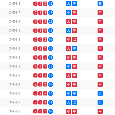
3467648
4
5
3
12
大
单
错
3467647
5
8
4
17
小
单
中
3467646
9
6
6
21
大
单
中
3467645
6
1
6
13
大
单
中
3467644
0
6
2
08
小
双
中
3467643
9
2
7
18
大
单
中
3467642
7
3
1
11
小
单
中
3467641
7
9
7
23
小
单
中
3467640
7
7
5
19
大
单
中
3467639
2
3
2
07
小
单
中
3467638
6
2
6
14
小
单
错
3467637
3
5
3
11
大
双
错
3467636
2
0
7
09
小
单
中