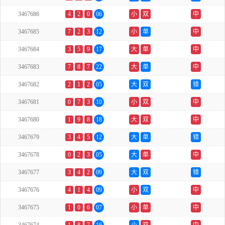
3467686
4
2
0
06
小
双
中
3467685
7
2
3
12
小
单
中
3467684
3
5
9
17
大
单
中
3467683
7
8
7
22
大
单
中
3467682
2
1
2
05
大
双
错
3467681
0
7
3
10
小
双
中
3467680
1
9
8
18
大
双
中
3467679
3
4
5
12
大
单
错
3467678
0
2
3
05
大
单
中
3467677
3
4
2
09
大
双
错
3467676
4
1
4
09
小
双
中
3467675
1
0
6
07
小
单
中