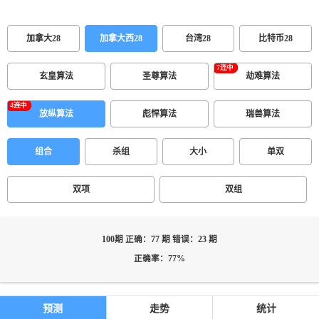
加拿大28
加拿大西28
台湾28
比特币28
玄皇算法
圣尊算法
劫难算法
放纵算法
彪悍算法
瑞兽算法
组合
杀组
大小
单双
双项
双组
100期 正确：77 期 错误：23 期
正确率：77%
预测
走势
统计