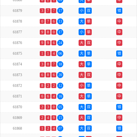
61880
6
2
1
09
大
单
中
61879
3
7
7
17
小
双
错
61878
0
7
6
13
大
单
中
61877
9
8
0
17
小
单
中
61876
9
9
6
24
大
双
中
61875
1
1
4
06
大
单
错
61874
3
8
7
18
大
单
中
61873
6
8
6
20
大
双
中
61872
8
2
2
12
小
单
中
61871
6
6
4
16
大
单
中
61870
2
3
0
05
大
双
错
61869
2
4
9
15
大
双
中
61868
1
2
4
07
大
双
错