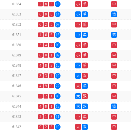
61854
2
8
3
13
小
单
中
61853
6
0
8
14
小
单
错
61852
0
2
5
07
小
单
中
61851
4
6
6
16
小
单
错
61850
3
4
2
09
小
单
中
61849
8
0
1
09
小
单
中
61848
4
8
3
15
小
单
中
61847
3
3
4
10
大
双
中
61846
4
9
9
22
大
单
中
61845
5
2
1
08
大
双
中
61844
4
8
1
13
大
双
错
61843
2
1
8
11
小
单
中
61842
9
2
8
19
大
双
中