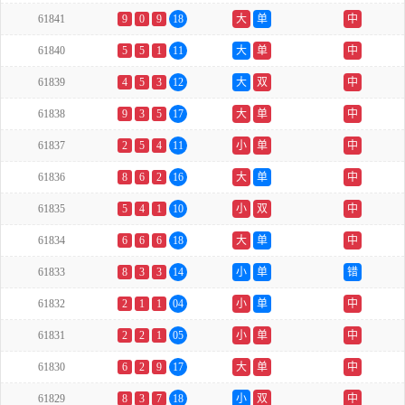
61841
9
0
9
18
大
单
中
61840
5
5
1
11
大
单
中
61839
4
5
3
12
大
双
中
61838
9
3
5
17
大
单
中
61837
2
5
4
11
小
单
中
61836
8
6
2
16
大
单
中
61835
5
4
1
10
小
双
中
61834
6
6
6
18
大
单
中
61833
8
3
3
14
小
单
错
61832
2
1
1
04
小
单
中
61831
2
2
1
05
小
单
中
61830
6
2
9
17
大
单
中
61829
8
3
7
18
小
双
中