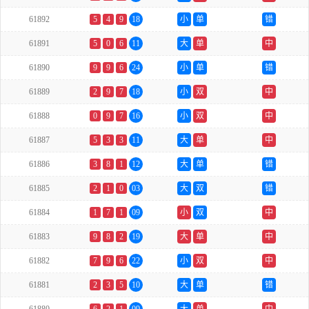
61892
5
4
9
18
小
单
错
61891
5
0
6
11
大
单
中
61890
9
9
6
24
小
单
错
61889
2
9
7
18
小
双
中
61888
0
9
7
16
小
双
中
61887
5
3
3
11
大
单
中
61886
3
8
1
12
大
单
错
61885
2
1
0
03
大
双
错
61884
1
7
1
09
小
双
中
61883
9
8
2
19
大
单
中
61882
7
9
6
22
小
双
中
61881
2
3
5
10
大
单
错