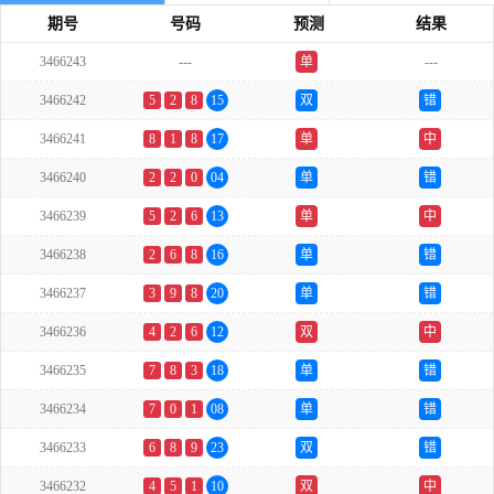
期号
号码
预测
结果
3466243
---
单
---
3466242
5
2
8
15
双
错
3466241
8
1
8
17
单
中
3466240
2
2
0
04
单
错
3466239
5
2
6
13
单
中
3466238
2
6
8
16
单
错
3466237
3
9
8
20
单
错
3466236
4
2
6
12
双
中
3466235
7
8
3
18
单
错
3466234
7
0
1
08
单
错
3466233
6
8
9
23
双
错
3466232
4
5
1
10
双
中