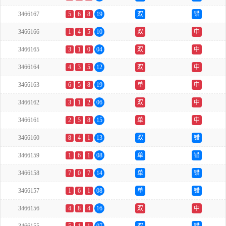
3466167
5
6
8
19
双
错
3466166
1
4
5
10
双
中
3466165
3
1
0
04
双
中
3466164
4
3
5
12
双
中
3466163
6
5
8
19
单
中
3466162
3
1
2
06
双
中
3466161
2
5
8
15
单
中
3466160
8
4
1
13
双
错
3466159
1
6
1
08
单
错
3466158
7
0
7
14
单
错
3466157
1
6
1
08
单
错
3466156
4
8
4
16
双
中