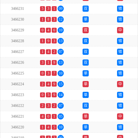
3466231
5
3
1
09
双
错
3466230
1
8
3
12
单
错
3466229
0
4
6
10
双
中
3466228
1
9
3
13
双
错
3466227
1
4
2
07
双
错
3466226
3
1
9
13
双
错
3466225
0
3
7
10
单
错
3466224
2
4
9
15
单
中
3466223
0
5
9
14
单
错
3466222
2
3
2
07
双
错
3466221
4
0
1
05
单
中
3466220
1
4
5
10
单
错