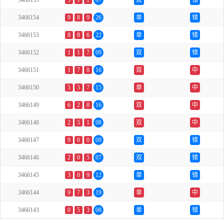
3466155
5
1
1
07
双
错
3466154
9
8
9
26
单
错
3466153
8
8
6
22
单
错
3466152
1
1
7
09
双
错
3466151
1
7
8
16
双
中
3466150
5
3
7
15
单
中
3466149
6
2
8
16
双
中
3466148
2
5
1
08
双
中
3466147
9
0
0
09
双
错
3466146
2
0
5
07
双
错
3466145
3
0
9
12
单
错
3466144
9
7
3
19
单
中
3466143
0
5
3
08
单
错