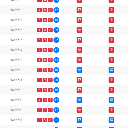
3466219
3
4
2
09
单
中
3466218
4
8
0
12
双
中
3466217
5
4
9
18
双
中
3466216
1
0
8
09
单
中
3466215
6
9
7
22
双
中
3466214
7
8
2
17
单
中
3466213
1
6
6
13
单
中
3466212
0
5
5
10
单
错
3466211
9
9
2
20
双
中
3466210
6
9
1
16
双
中
3466209
4
3
5
12
单
错
3466208
8
7
2
17
单
中
3466207
8
5
8
21
双
错