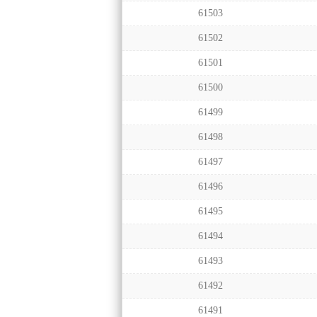
61503
61502
61501
61500
61499
61498
61497
61496
61495
61494
61493
61492
61491