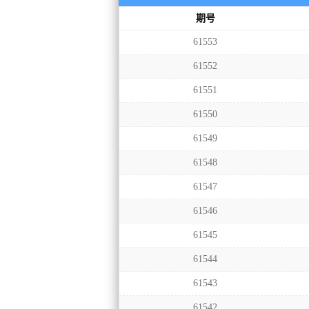
期号
61553
61552
61551
61550
61549
61548
61547
61546
61545
61544
61543
61542