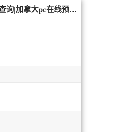
易记网址:28yc.com-加拿大PC预测网-加拿大28pc|雪球预测结果查询|加拿大pc在线预测结果_极致火热优质的免费预测