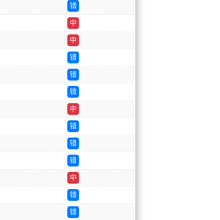
错
中
中
错
错
错
中
错
错
错
中
错
错