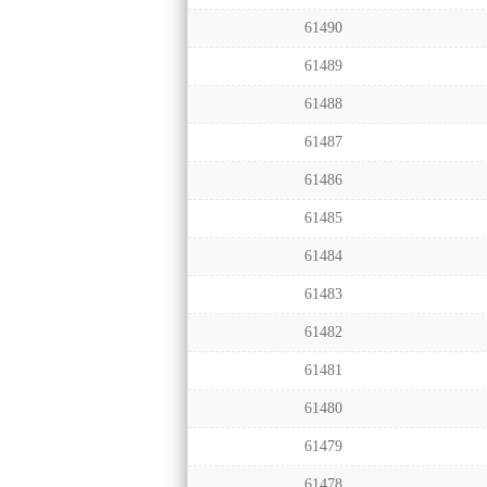
61490
61489
61488
61487
61486
61485
61484
61483
61482
61481
61480
61479
61478