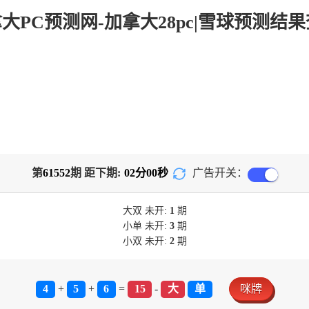
第
61552
期 距下期:
02
分
00
秒
广告开关：
大双
未开:
1
期
小单
未开:
3
期
小双
未开:
2
期
4
+
5
+
6
=
15
-
大
单
咪牌