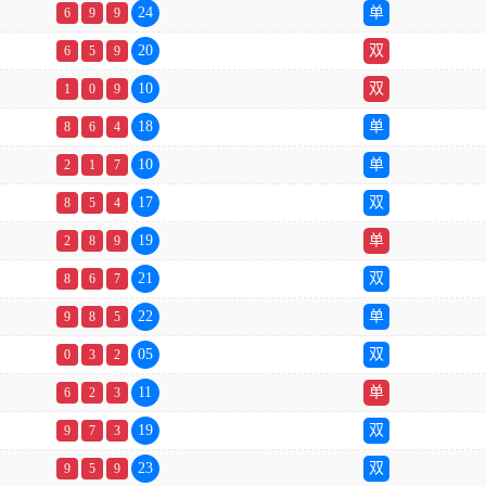
24
单
6
9
9
20
双
6
5
9
10
双
1
0
9
18
单
8
6
4
10
单
2
1
7
17
双
8
5
4
19
单
2
8
9
21
双
8
6
7
22
单
9
8
5
05
双
0
3
2
11
单
6
2
3
19
双
9
7
3
23
双
9
5
9