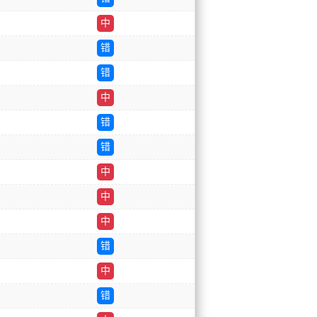
中
错
错
中
错
错
中
中
中
错
中
错