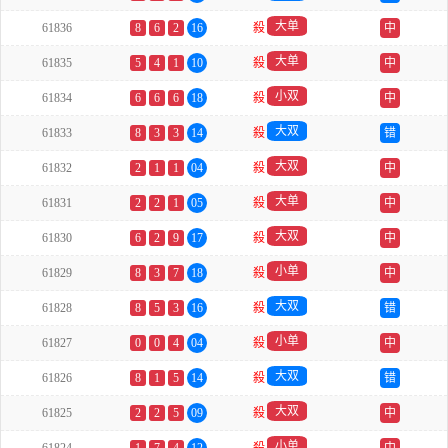
大单
61836
8
6
2
16
殺
中
大单
61835
5
4
1
10
殺
中
小双
61834
6
6
6
18
殺
中
大双
61833
8
3
3
14
殺
错
大双
61832
2
1
1
04
殺
中
大单
61831
2
2
1
05
殺
中
大双
61830
6
2
9
17
殺
中
小单
61829
8
3
7
18
殺
中
大双
61828
8
5
3
16
殺
错
小单
61827
0
0
4
04
殺
中
大双
61826
8
1
5
14
殺
错
大双
61825
2
2
5
09
殺
中
小单