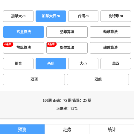
加拿大28
加拿大西28
台湾28
比特币28
玄皇算法
圣尊算法
劫难算法
放纵算法
彪悍算法
瑞兽算法
组合
杀组
大小
单双
双项
双组
100期 正确：75 期 错误：25 期
正确率：75%
预测
走势
统计