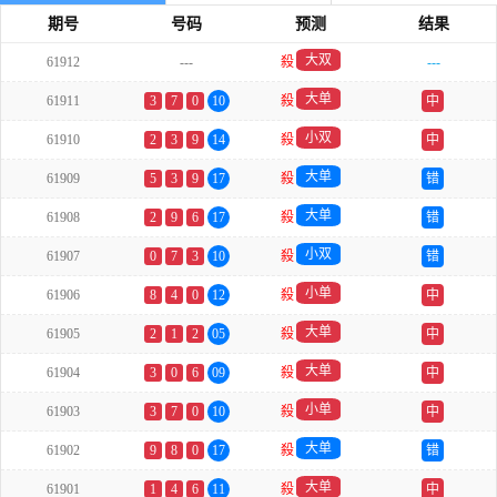
期号
号码
预测
结果
大双
61912
---
殺
---
大单
61911
3
7
0
10
殺
中
小双
61910
2
3
9
14
殺
中
大单
61909
5
3
9
17
殺
错
大单
61908
2
9
6
17
殺
错
小双
61907
0
7
3
10
殺
错
小单
61906
8
4
0
12
殺
中
大单
61905
2
1
2
05
殺
中
大单
61904
3
0
6
09
殺
中
小单
61903
3
7
0
10
殺
中
大单
61902
9
8
0
17
殺
错
大单
61901
1
4
6
11
殺
中