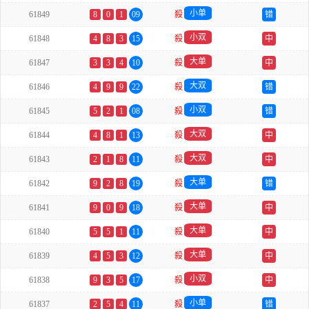
小单
61849
8
0
1
09
殺
错
小双
61848
4
8
3
15
殺
中
大单
61847
3
3
4
10
殺
中
大双
61846
4
9
9
22
殺
错
小双
61845
5
2
1
08
殺
错
大双
61844
4
8
1
13
殺
中
大双
61843
2
1
8
11
殺
中
大单
61842
9
2
8
19
殺
错
大单
61841
9
0
9
18
殺
中
大单
61840
5
5
1
11
殺
中
大单
61839
4
5
3
12
殺
中
小双
61838
9
3
5
17
殺
中
小单
61837
2
5
4
11
殺
错