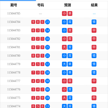
期号
号码
预测
结果
115044785
---
小
单
---
115044784
9
8
6
23
小
双
错
115044783
8
3
3
14
小
双
中
115044782
3
2
5
10
小
双
中
115044781
9
7
9
25
大
双
中
115044780
8
8
5
21
小
双
错
115044779
4
5
3
12
大
单
错
115044778
7
3
8
18
小
单
错
115044777
4
4
2
10
小
双
中
115044776
3
4
2
09
小
双
中
115044775
1
9
9
19
大
双
中
115044774
0
5
8
13
大
双
错