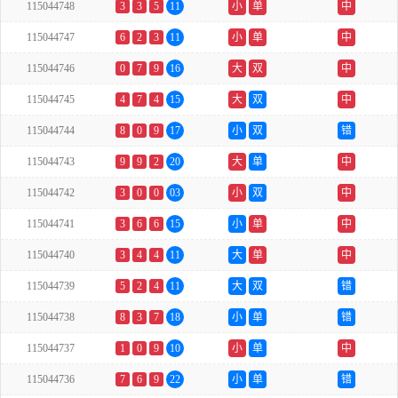
115044748
3
3
5
11
小
单
中
115044747
6
2
3
11
小
单
中
115044746
0
7
9
16
大
双
中
115044745
4
7
4
15
大
双
中
115044744
8
0
9
17
小
双
错
115044743
9
9
2
20
大
单
中
115044742
3
0
0
03
小
双
中
115044741
3
6
6
15
小
单
中
115044740
3
4
4
11
大
单
中
115044739
5
2
4
11
大
双
错
115044738
8
3
7
18
小
单
错
115044737
1
0
9
10
小
单
中
115044736
7
6
9
22
小
单
错