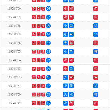
115044761
8
5
9
22
小
单
错
115044760
5
0
1
06
小
双
中
115044759
5
2
0
07
小
单
中
115044758
5
9
6
20
小
单
错
115044757
0
8
8
16
小
单
错
115044756
4
2
1
07
大
单
中
115044755
7
3
4
14
小
单
错
115044754
0
0
2
02
小
双
中
115044753
0
2
8
10
小
单
中
115044752
1
1
9
11
大
单
中
115044751
5
9
3
17
小
双
错
115044750
1
2
0
03
大
双
错
115044749
9
0
6
15
小
单
中