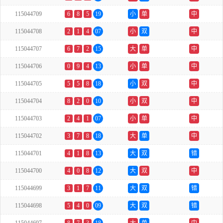
115044709
6
8
5
19
小
单
中
115044708
2
1
4
07
小
双
中
115044707
6
7
2
15
大
单
中
115044706
0
9
4
13
小
单
中
115044705
5
5
8
18
小
双
中
115044704
8
2
0
10
小
双
中
115044703
2
4
1
07
小
单
中
115044702
3
7
8
18
大
单
中
115044701
4
1
8
13
大
双
错
115044700
4
0
8
12
大
双
中
115044699
3
1
7
11
大
双
错
115044698
5
4
0
09
大
双
错