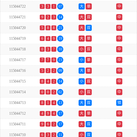
115044722
3
3
1
07
大
单
中
115044721
9
2
3
14
大
双
中
115044720
5
8
8
21
大
双
中
115044719
6
4
9
19
大
单
中
115044718
0
3
7
10
小
双
中
115044717
7
7
9
23
小
单
中
115044716
5
2
2
09
大
单
中
115044715
8
4
2
14
小
双
中
115044714
0
0
2
02
小
双
中
115044713
8
1
4
13
大
双
错
115044712
4
9
4
17
大
单
中
115044711
9
6
2
17
大
双
中
115044710
6
3
2
11
小
双
中