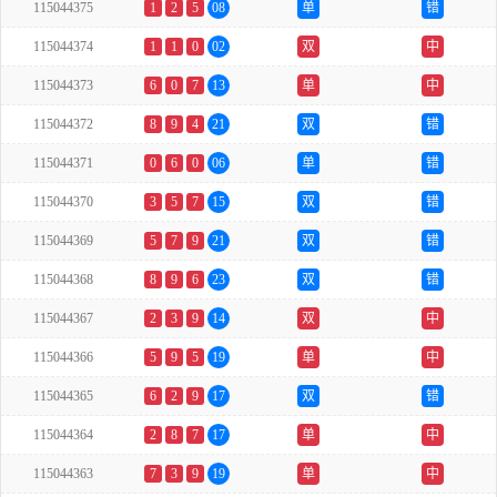
115044375
1
2
5
08
单
错
115044374
1
1
0
02
双
中
115044373
6
0
7
13
单
中
115044372
8
9
4
21
双
错
115044371
0
6
0
06
单
错
115044370
3
5
7
15
双
错
115044369
5
7
9
21
双
错
115044368
8
9
6
23
双
错
115044367
2
3
9
14
双
中
115044366
5
9
5
19
单
中
115044365
6
2
9
17
双
错
115044364
2
8
7
17
单
中
115044363
7
3
9
19
单
中