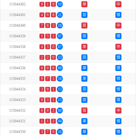
115044362
9
1
9
19
单
中
115044361
4
9
8
21
双
错
115044360
7
8
3
18
双
中
115044359
1
5
1
07
双
错
115044358
4
3
0
07
单
中
115044357
2
2
9
13
双
错
115044356
0
0
8
08
单
错
115044355
9
7
2
18
单
错
115044354
3
9
1
13
双
错
115044353
9
3
1
13
双
错
115044352
6
0
2
08
双
中
115044351
1
1
2
04
单
错
115044350
3
7
6
16
单
错