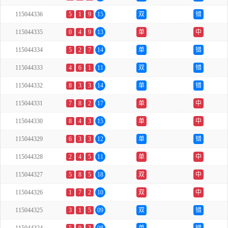
115044336
5
1
9
15
双
错
115044335
0
4
9
13
单
中
115044334
5
2
7
14
单
错
115044333
4
6
1
11
双
错
115044332
8
3
3
14
单
错
115044331
7
8
2
17
单
中
115044330
8
4
3
15
单
中
115044329
6
3
3
12
单
错
115044328
2
4
5
11
单
中
115044327
5
8
5
18
双
中
115044326
1
7
2
10
双
中
115044325
3
1
5
09
双
错