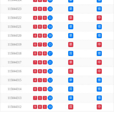
115044324
5
0
3
08
单
错
115044323
9
8
1
18
单
错
115044322
4
7
0
11
单
中
115044321
5
0
9
14
单
错
115044320
4
6
8
18
单
错
115044319
6
7
2
15
单
中
115044318
8
9
0
17
双
错
115044317
7
6
8
21
单
中
115044316
8
8
8
24
双
中
115044315
4
5
3
12
单
错
115044314
0
1
8
09
双
错
115044313
7
1
2
10
单
错
115044312
9
0
1
10
双
中