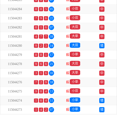
115044285
6
0
1
07
殺
中
小双
115044284
0
0
5
05
殺
中
小双
115044283
7
9
6
22
殺
中
大双
115044282
0
1
6
07
殺
中
大单
115044281
4
7
7
18
殺
中
大双
115044280
9
2
3
14
殺
错
小单
115044279
8
8
1
17
殺
中
大双
115044278
9
6
6
21
殺
中
大单
115044277
3
1
6
10
殺
中
小单
115044276
7
2
9
18
殺
中
小双
115044275
9
0
4
13
殺
中
小单
115044274
1
6
4
11
殺
错
小单
115044273
1
4
2
07
殺
错