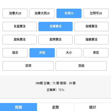
加拿大28
加拿大西28
台湾28
比特币28
玄皇算法
圣尊算法
劫难算法
放纵算法
彪悍算法
瑞兽算法
组合
杀组
大小
单双
双项
双组
100期 正确：71 期 错误：29 期
正确率：71%
预测
走势
统计