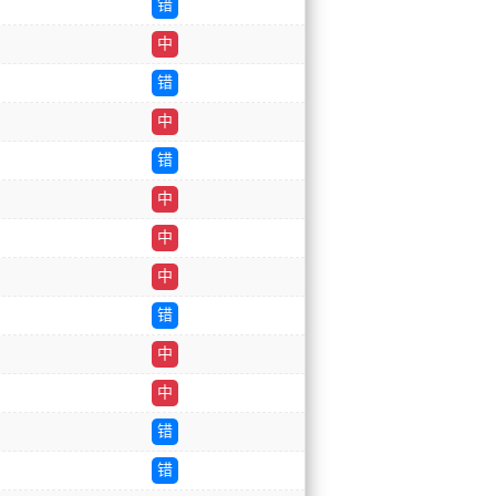
错
中
错
中
错
中
中
中
错
中
中
错
错