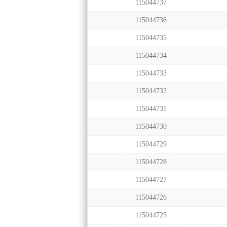
115044737
115044736
115044735
115044734
115044733
115044732
115044731
115044730
115044729
115044728
115044727
115044726
115044725