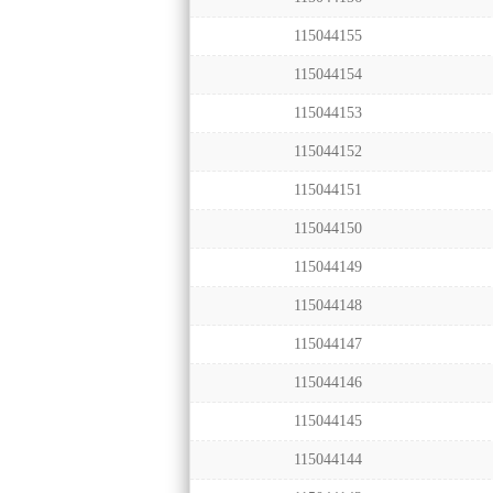
115044155
115044154
115044153
115044152
115044151
115044150
115044149
115044148
115044147
115044146
115044145
115044144