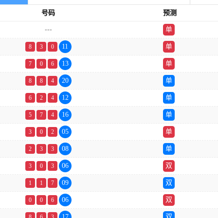
号码
预测
---
单
11
单
8
3
0
13
单
7
0
6
20
单
8
8
4
12
单
6
2
4
16
单
5
7
4
05
单
3
0
2
08
单
2
3
3
06
双
3
0
3
09
双
1
1
7
06
双
0
0
6
17
双
8
6
3