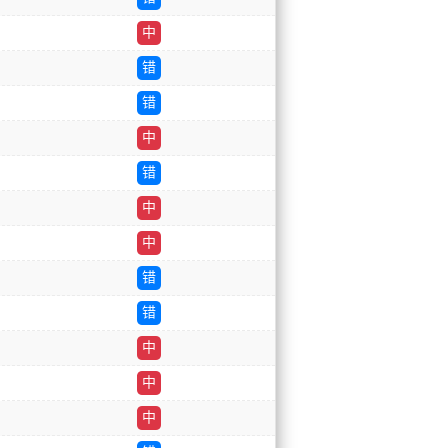
中
错
错
中
错
中
中
错
错
中
中
中