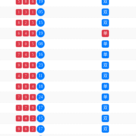
19
双
5
8
6
05
双
1
3
1
15
双
8
2
5
19
单
6
4
9
08
单
3
0
5
16
单
7
4
5
23
双
9
6
8
11
双
4
7
0
18
单
6
8
4
24
单
7
9
8
17
双
1
7
9
15
双
9
4
2
17
双
9
6
2