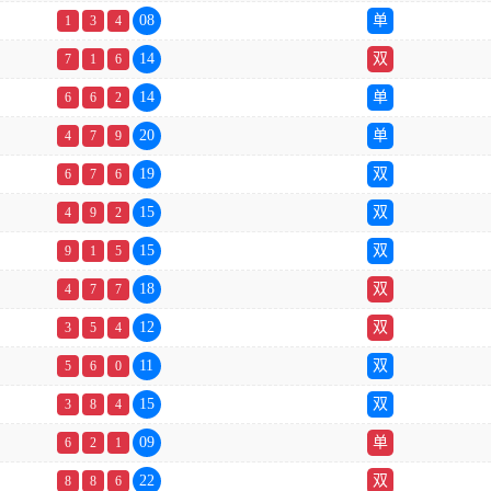
08
单
1
3
4
14
双
7
1
6
14
单
6
6
2
20
单
4
7
9
19
双
6
7
6
15
双
4
9
2
15
双
9
1
5
18
双
4
7
7
12
双
3
5
4
11
双
5
6
0
15
双
3
8
4
09
单
6
2
1
22
双
8
8
6