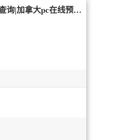
易记网址:28yc.com-加拿大PC预测网-加拿大28pc|雪球预测结果查询|加拿大pc在线预测结果_极致火热优质的免费预测