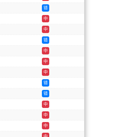
错
中
中
错
中
中
中
错
错
中
中
中
中