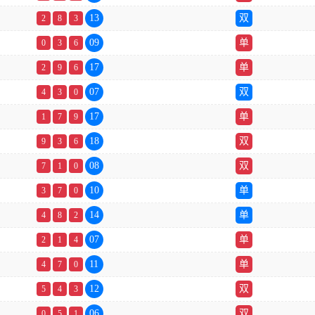
13
双
2
8
3
09
单
0
3
6
17
单
2
9
6
07
双
4
3
0
17
单
1
7
9
18
双
9
3
6
08
双
7
1
0
10
单
3
7
0
14
单
4
8
2
07
单
2
1
4
11
单
4
7
0
12
双
5
4
3
06
双
0
5
1