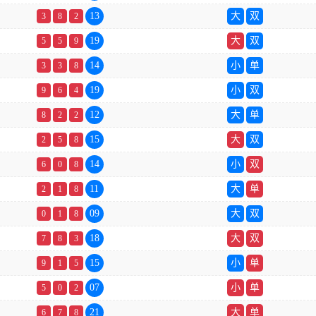
13
大
双
3
8
2
19
大
双
5
5
9
14
小
单
3
3
8
19
小
双
9
6
4
12
大
单
8
2
2
15
大
双
2
5
8
14
小
双
6
0
8
11
大
单
2
1
8
09
大
双
0
1
8
18
大
双
7
8
3
15
小
单
9
1
5
07
小
单
5
0
2
21
大
单
6
7
8