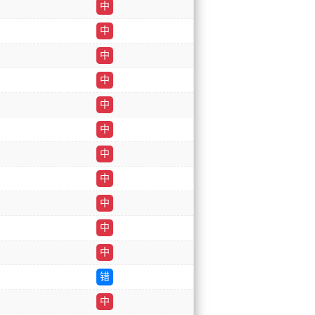
中
中
中
中
中
中
中
中
中
中
中
错
中