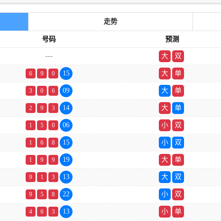
走势
号码
预测
---
大
双
15
大
单
6
9
0
09
大
单
3
0
6
14
大
单
2
9
3
06
小
双
1
5
0
15
小
双
1
6
8
19
大
单
1
9
9
13
大
双
9
1
3
22
小
双
9
5
8
13
小
单
4
6
3