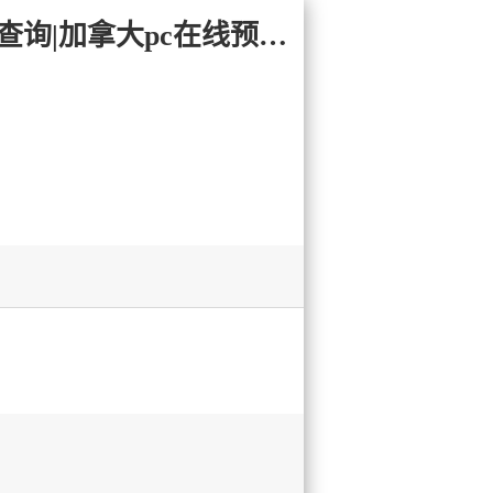
易记网址:28yc.com-加拿大PC预测网-加拿大28pc|雪球预测结果查询|加拿大pc在线预测结果_极致火热优质的免费预测