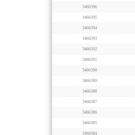
3466396
3466395
3466394
3466393
3466392
3466391
3466390
3466389
3466388
3466387
3466386
3466385
3466384