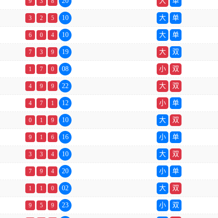
20
大
单
9
3
8
10
大
单
3
2
5
10
大
单
6
0
4
19
大
双
7
3
9
08
小
双
1
7
0
22
大
双
4
9
9
12
小
单
4
7
1
10
大
双
0
1
9
16
小
单
9
1
6
10
大
双
3
3
4
20
小
单
7
9
4
02
大
双
1
1
0
23
小
双
9
5
9