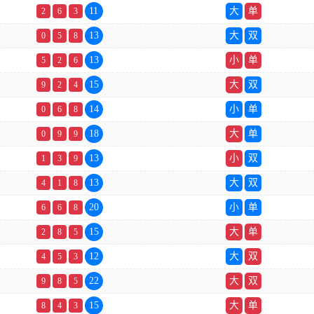
11
大
单
2
6
3
13
大
双
0
5
8
13
小
单
5
2
6
15
大
双
9
2
4
14
小
单
0
6
8
18
大
单
0
9
9
13
小
双
1
3
9
13
大
双
4
1
8
20
小
单
6
6
8
15
大
单
2
8
5
12
大
双
4
5
3
22
大
双
9
8
5
15
大
单
8
4
3