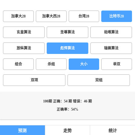
加拿大28
加拿大西28
台湾28
比特币28
玄皇算法
圣尊算法
劫难算法
放纵算法
彪悍算法
瑞兽算法
组合
杀组
大小
单双
双项
双组
100期 正确：54 期 错误：46 期
正确率：54%
预测
走势
统计