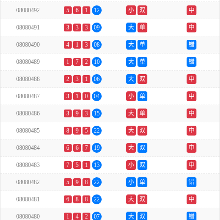
08080492
5
6
1
12
小
双
中
08080491
3
3
3
09
大
单
中
08080490
4
1
3
08
大
单
错
08080489
1
7
2
10
大
单
错
08080488
2
3
1
06
大
双
中
08080487
3
1
0
04
小
单
中
08080486
3
9
3
15
大
单
中
08080485
8
9
5
22
大
双
中
08080484
6
6
7
19
大
双
中
08080483
7
5
1
13
小
双
中
08080482
5
9
8
22
小
单
错
08080481
6
8
8
22
大
双
中
08080480
1
4
2
07
大
双
错