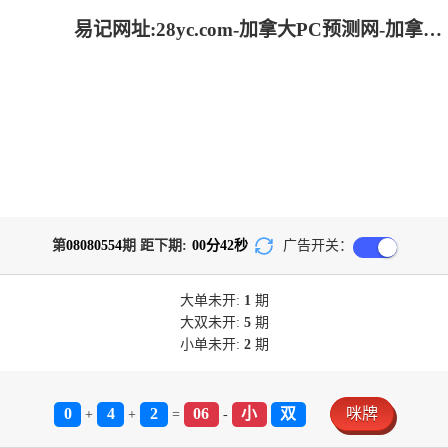
易记网址:28yc.com-加拿大PC预测网-加拿大28pc|雪球预测结果查询|加拿大pc在线预测结果_极致火热优质的免费预测
第
08080554
期 距下期:
00
分
42
秒
广告开关：
大单
未开:
1
期
大双
未开:
5
期
小单
未开:
2
期
0
4
2
06
小
双
咪牌
+
+
=
-