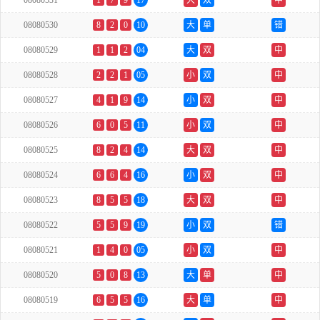
08080531
1
7
9
17
大
双
中
08080530
8
2
0
10
大
单
错
08080529
1
1
2
04
大
双
中
08080528
2
2
1
05
小
双
中
08080527
4
1
9
14
小
双
中
08080526
6
0
5
11
小
双
中
08080525
8
2
4
14
大
双
中
08080524
6
6
4
16
小
双
中
08080523
8
5
5
18
大
双
中
08080522
5
5
9
19
小
双
错
08080521
1
4
0
05
小
双
中
08080520
5
0
8
13
大
单
中
08080519
6
5
5
16
大
单
中