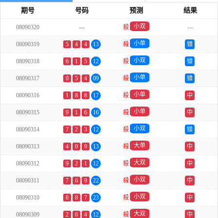
期号
号码
预测
结果
小双
08090320
---
殺
---
小单
08090319
5
4
4
13
殺
错
小双
08090318
6
1
5
12
殺
错
小单
08090317
0
5
4
09
殺
错
小单
08090316
1
8
8
17
殺
中
小单
08090315
9
1
6
16
殺
中
小双
08090314
7
2
3
12
殺
错
大单
08090313
4
0
9
13
殺
中
大双
08090312
9
2
1
12
殺
中
小双
08090311
7
6
9
22
殺
中
小双
08090310
8
8
7
23
殺
中
大双
08090309
2
6
4
12
殺
中