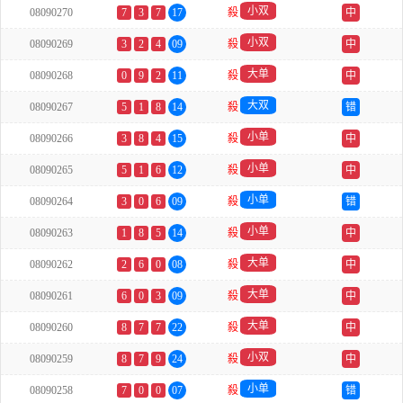
小双
08090270
7
3
7
17
殺
中
小双
08090269
3
2
4
09
殺
中
大单
08090268
0
9
2
11
殺
中
大双
08090267
5
1
8
14
殺
错
小单
08090266
3
8
4
15
殺
中
小单
08090265
5
1
6
12
殺
中
小单
08090264
3
0
6
09
殺
错
小单
08090263
1
8
5
14
殺
中
大单
08090262
2
6
0
08
殺
中
大单
08090261
6
0
3
09
殺
中
大单
08090260
8
7
7
22
殺
中
小双
08090259
8
7
9
24
殺
中
小单
08090258
7
0
0
07
殺
错