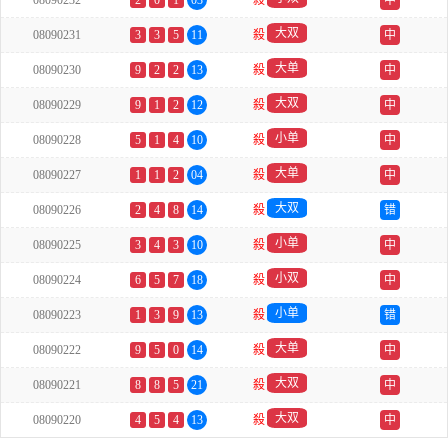
08090232
2
0
1
03
殺
中
大双
08090231
3
3
5
11
殺
中
大单
08090230
9
2
2
13
殺
中
大双
08090229
9
1
2
12
殺
中
小单
08090228
5
1
4
10
殺
中
大单
08090227
1
1
2
04
殺
中
大双
08090226
2
4
8
14
殺
错
小单
08090225
3
4
3
10
殺
中
小双
08090224
6
5
7
18
殺
中
小单
08090223
1
3
9
13
殺
错
大单
08090222
9
5
0
14
殺
中
大双
08090221
8
8
5
21
殺
中
大双
08090220
4
5
4
13
殺
中