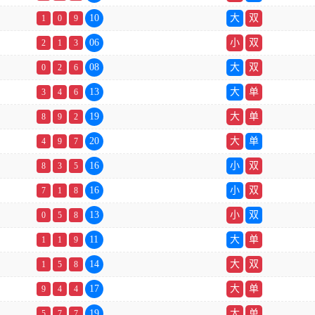
10
大
双
1
0
9
06
小
双
2
1
3
08
大
双
0
2
6
13
大
单
3
4
6
19
大
单
8
9
2
20
大
单
4
9
7
16
小
双
8
3
5
16
小
双
7
1
8
13
小
双
0
5
8
11
大
单
1
1
9
14
大
双
1
5
8
17
大
单
9
4
4
19
大
单
5
7
7