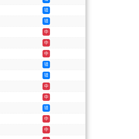
错
错
中
中
中
错
错
中
中
错
中
中