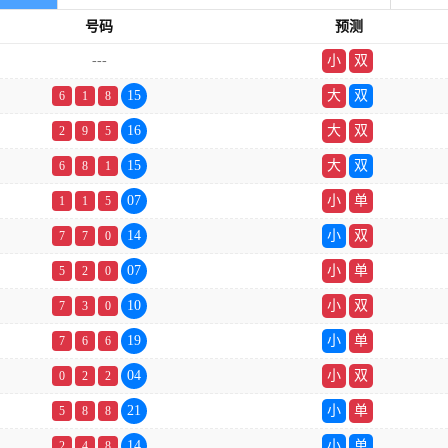
号码
预测
---
小
双
15
大
双
6
1
8
16
大
双
2
9
5
15
大
双
6
8
1
07
小
单
1
1
5
14
小
双
7
7
0
07
小
单
5
2
0
10
小
双
7
3
0
19
小
单
7
6
6
04
小
双
0
2
2
21
小
单
5
8
8
14
小
单
2
4
8