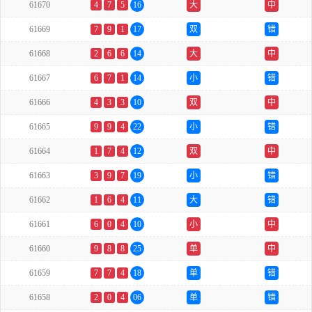
61670
4
7
5
16
大
中
61669
7
9
1
17
双
错
61668
2
6
6
14
大
中
61667
6
7
1
14
小
错
61666
4
3
3
10
双
中
61665
9
9
4
22
小
错
61664
1
7
4
12
双
中
61663
3
9
7
19
小
错
61662
1
6
4
11
大
错
61661
6
0
4
10
小
中
61660
9
8
8
25
单
中
61659
7
7
4
18
单
错
61658
2
0
4
06
单
错