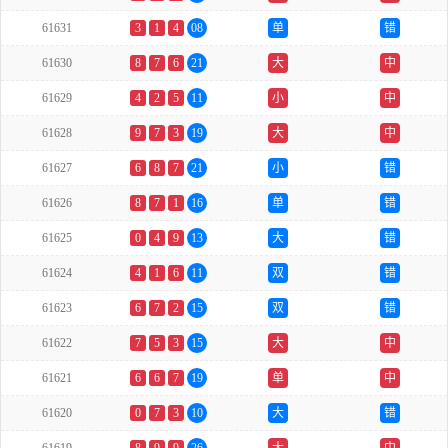
61631
3
1
4
08
单
错
61630
8
7
6
21
大
中
61629
4
2
5
11
小
中
61628
9
7
3
19
大
中
61627
6
8
7
21
小
错
61626
8
7
1
16
单
错
61625
0
4
9
13
大
错
61624
4
1
6
11
双
错
61623
6
7
2
15
双
错
61622
7
5
3
15
大
中
61621
6
6
7
19
单
中
61620
0
7
3
10
大
错