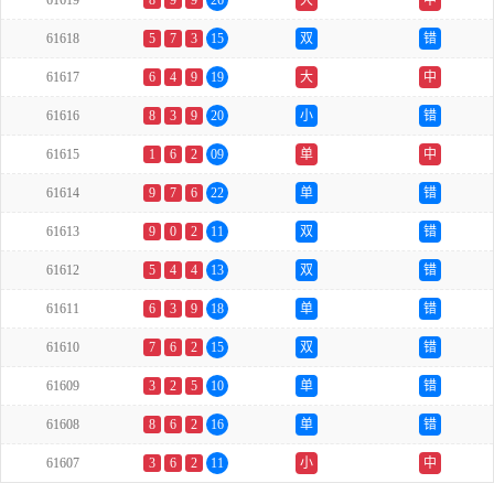
61619
8
9
9
26
大
中
61618
5
7
3
15
双
错
61617
6
4
9
19
大
中
61616
8
3
9
20
小
错
61615
1
6
2
09
单
中
61614
9
7
6
22
单
错
61613
9
0
2
11
双
错
61612
5
4
4
13
双
错
61611
6
3
9
18
单
错
61610
7
6
2
15
双
错
61609
3
2
5
10
单
错
61608
8
6
2
16
单
错
61607
3
6
2
11
小
中