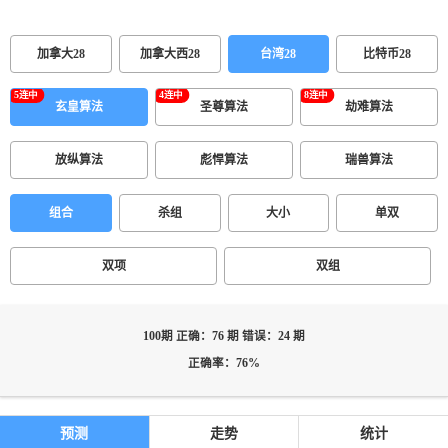
加拿大28
加拿大西28
台湾28
比特币28
玄皇算法
圣尊算法
劫难算法
放纵算法
彪悍算法
瑞兽算法
组合
杀组
大小
单双
双项
双组
100期 正确：76 期 错误：24 期
正确率：76%
预测
走势
统计