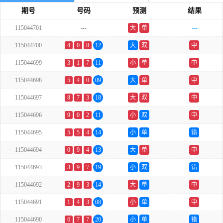
期号
号码
预测
结果
115044701
---
大
单
---
115044700
4
0
8
12
大
双
中
115044699
3
1
7
11
小
单
中
115044698
5
4
0
09
大
单
中
115044697
8
7
3
18
大
双
中
115044696
9
0
2
11
小
双
中
115044695
5
5
4
14
小
单
错
115044694
0
9
4
13
大
单
中
115044693
3
9
7
19
小
双
错
115044692
2
9
3
14
大
单
中
115044691
1
4
3
08
小
单
中
115044690
6
7
7
20
小
单
错