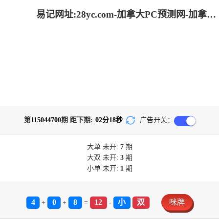
易记网址:28yc.com-加拿大PC预测网-加拿大28pc|雪球预测结果查询|加拿大pc在线预测结果_极致火热优质的免费预测
第
115044700
期 距下期:
02
分
18
秒
广告开关：
大单
未开:
7
期
大双
未开:
3
期
小单
未开:
1
期
4
0
8
12
小
双
咪牌
+
+
=
-