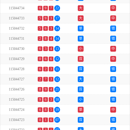
115044734
6
9
7
22
大
中
115044733
5
9
3
17
大
中
115044732
5
6
3
14
单
错
115044731
2
8
4
14
单
错
115044730
6
3
4
13
小
中
115044729
0
6
6
12
双
中
115044728
6
2
3
11
双
错
115044727
2
7
3
12
大
错
115044726
8
9
4
21
双
错
115044725
9
6
3
18
小
错
115044724
6
8
5
19
单
中
115044723
0
1
6
07
双
错