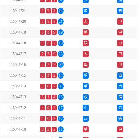
115044722
3
3
1
07
大
错
115044721
9
2
3
14
单
错
115044720
5
8
8
21
大
中
115044719
6
4
9
19
单
中
115044718
0
3
7
10
双
中
115044717
7
7
9
23
大
中
115044716
5
2
2
09
单
中
115044715
8
4
2
14
单
错
115044714
0
0
2
02
单
错
115044713
8
1
4
13
双
错
115044712
4
9
4
17
小
错
115044711
9
6
2
17
双
错
115044710
6
3
2
11
单
中