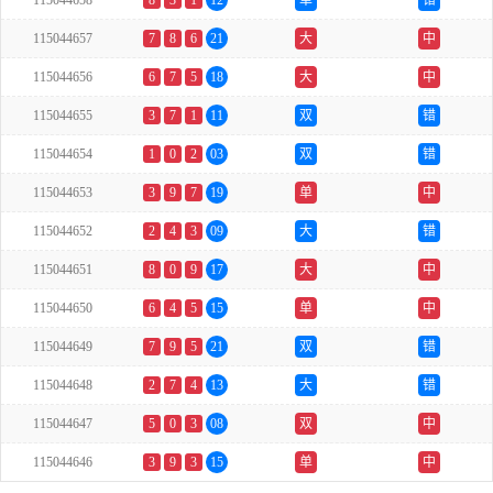
115044658
8
3
1
12
单
错
115044657
7
8
6
21
大
中
115044656
6
7
5
18
大
中
115044655
3
7
1
11
双
错
115044654
1
0
2
03
双
错
115044653
3
9
7
19
单
中
115044652
2
4
3
09
大
错
115044651
8
0
9
17
大
中
115044650
6
4
5
15
单
中
115044649
7
9
5
21
双
错
115044648
2
7
4
13
大
错
115044647
5
0
3
08
双
中
115044646
3
9
3
15
单
中