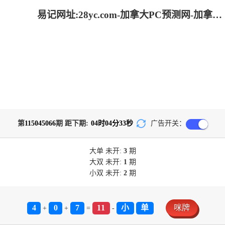
易记网址:28yc.com-加拿大PC预测网-加拿大28pc|雪球预测结果查询|加拿大pc在线预测结果_极致火热优质的免费预测
第
115045066
期 距下期:
04
时
04
分
33
秒
广告开关：
大单
未开:
3
期
大双
未开:
1
期
小双
未开:
2
期
4
0
7
11
小
单
咪牌
+
+
=
-