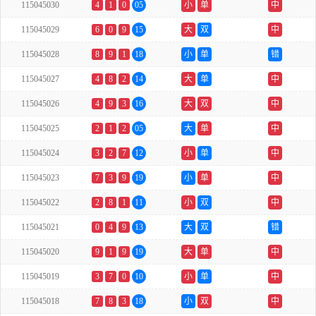
115045030
4
1
0
05
小
单
中
115045029
6
0
9
15
大
双
中
115045028
8
9
1
18
小
单
错
115045027
4
8
2
14
大
单
中
115045026
4
9
3
16
大
双
中
115045025
2
1
2
05
大
单
中
115045024
3
2
7
12
小
单
中
115045023
7
3
9
19
小
单
中
115045022
2
8
1
11
小
双
中
115045021
0
4
9
13
大
双
错
115045020
9
1
9
19
大
单
中
115045019
3
7
0
10
小
单
中
115045018
7
8
3
18
小
双
中