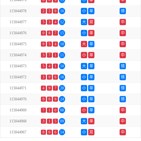
115044979
0
6
9
15
小
单
中
115044978
2
5
9
16
小
单
错
115044977
5
3
4
12
大
双
中
115044976
0
8
7
15
小
单
中
115044975
9
5
4
18
大
单
中
115044974
3
7
1
11
小
单
中
115044973
5
4
1
10
大
单
错
115044972
3
9
6
18
小
单
错
115044971
4
9
7
20
小
单
错
115044970
9
6
9
24
小
单
错
115044969
7
1
0
08
小
单
中
115044968
3
1
5
09
大
单
中
115044967
8
0
6
14
小
双
中