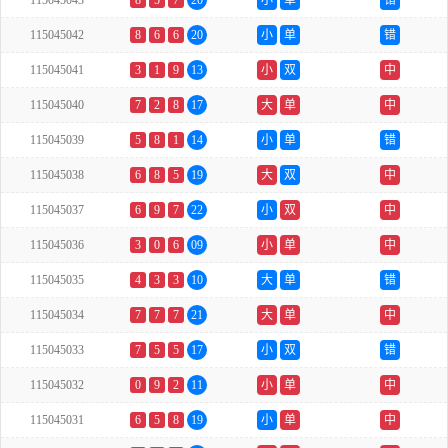
115045043
8
5
7
20
小
单
错
115045042
8
6
6
20
小
单
错
115045041
3
1
9
13
小
双
中
115045040
7
2
8
17
大
单
中
115045039
5
8
1
14
小
单
错
115045038
6
8
5
19
大
双
中
115045037
6
9
7
22
小
双
中
115045036
3
0
6
09
小
单
中
115045035
4
3
3
10
大
单
错
115045034
7
7
7
21
大
单
中
115045033
7
5
5
17
小
双
错
115045032
0
9
2
11
小
单
中
115045031
6
5
8
19
小
单
中